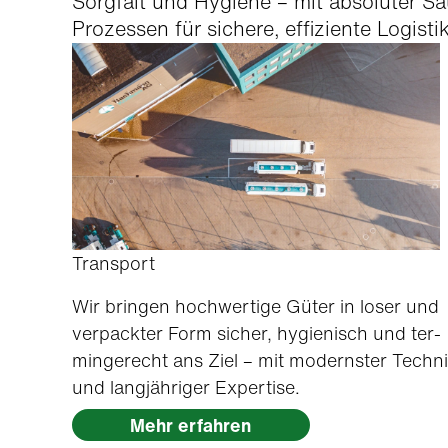
Sorgfalt und Hygiene – mit absoluter Sau
Prozessen für sichere, effiziente Logis­tik
Transport
Wir brin­gen hochw­er­tige Güter in los­er und
ver­pack­ter Form sich­er, hygien­isch und ter­
min­gerecht ans Ziel – mit mod­ern­ster Tech­n
und langjähriger Exper­tise.
Mehr erfahren