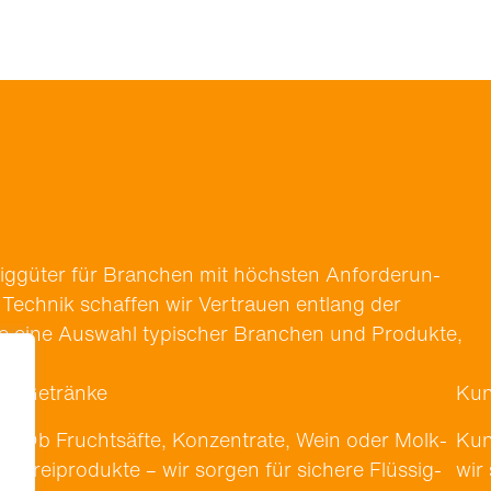
sig­güter für Branchen mit höch­sten Anforderun­
Tech­nik schaf­fen wir Ver­trauen ent­lang der
ie eine Auswahl typ­is­ch­er Branchen und Pro­duk­te,
Getränke
Kun
z,
Ob Frucht­säfte, Konzen­trate, Wein oder Molk­
Kun­
ereipro­duk­te – wir sor­gen für sichere Flüs­sig­
wir