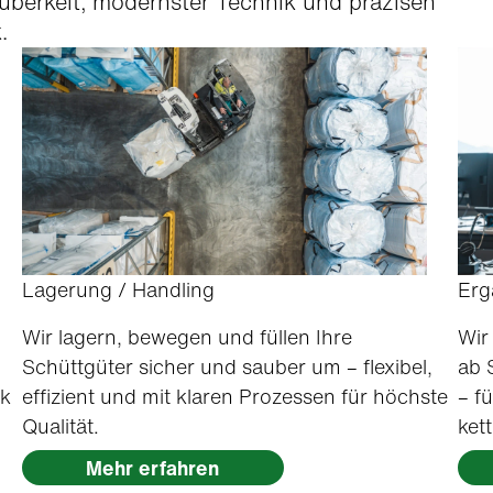
berkeit, mod­ern­ster Tech­nik und präzisen
.
Lagerung / Handling
Erg
Wir lagern, bewe­gen und füllen Ihre
Wir
Schüttgüter sich­er und sauber um – flex­i­bel,
ab 
ik
effizient und mit klaren Prozessen für höch­ste
– fü
Qual­ität.
ket
Mehr erfahren