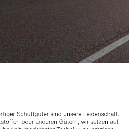
­tiger Schüttgüter sind unsere Lei­den­schaft.
stof­fen oder anderen Gütern, wir set­zen auf