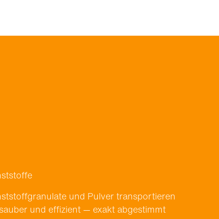
ststoffe
st­stof­f­gran­u­late und Pul­ver trans­portieren
 sauber und effizient — exakt abges­timmt