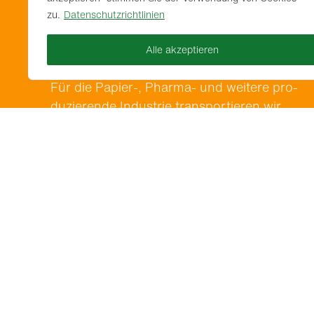
Lebens­mit­tel und Fut­ter­mit­telin­dus­trie –
zu.
Datenschutzrichtlinien
sauber, hygien­isch und zuver­läs­sig.
Alle akzeptieren
Weitere Branchen
Für die Papier‑, Phar­ma- und weit­ere pro­
duzierende Indus­trie trans­portieren wir
hochw­er­tige Rohstoffe wie Stärke oder Indu
triesalz zuver­läs­sig und effizient.