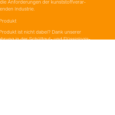
die Anforderun­gen der kun­st­stof­fver­ar­
t­en­den Indus­trie.
 Produkt
 Pro­dukt ist nicht dabei? Dank unser­er
ahrung in der Schüttgut- und Flüs­siglo­gis­
 find­en wir gemein­sam die passende
ung.