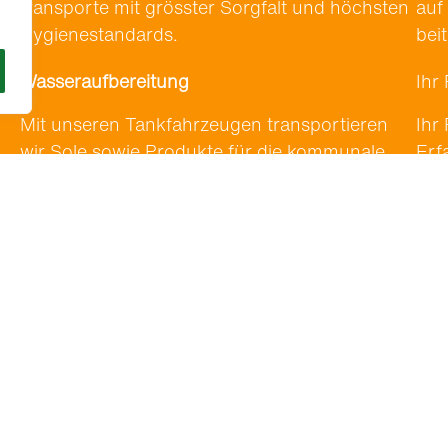
trans­porte mit grösster Sorgfalt und höch­sten
auf 
Hygien­e­s­tandards.
bei­
Wasseraufbereitung
Ihr
Mit unseren Tank­fahrzeu­gen trans­portieren
Ihr
wir Sole sowie Pro­duk­te für die kom­mu­nale
Erf
s­
und indus­trielle Wasser­auf­bere­itung sowie
tik
weit­ere Anwen­dun­gen im Umwelt­bere­ich.
Lös
Kon­takt
Individuelle Anfrage