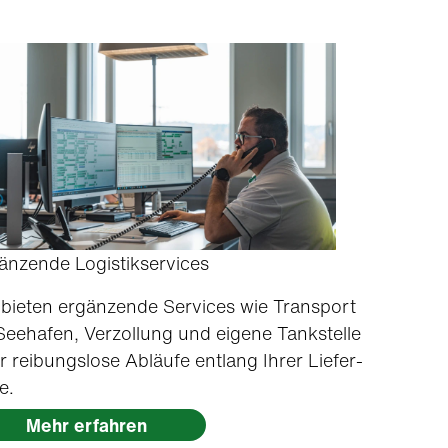
änzende Logistikservices
 bieten ergänzende Ser­vices wie Trans­port
See­hafen, Ver­zol­lung und eigene Tankstelle
r rei­bungslose Abläufe ent­lang Ihrer Liefer­
te.
Mehr erfahren